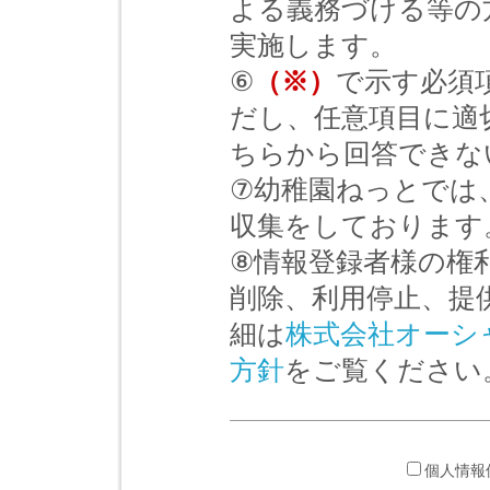
よる義務づける等の
実施します。
⑥
（※）
で示す必須
だし、任意項目に適
ちらから回答できな
⑦幼稚園ねっとでは
収集をしております
⑧情報登録者様の権
削除、利用停止、提
細は
株式会社オーシ
方針
をご覧ください
個人情報