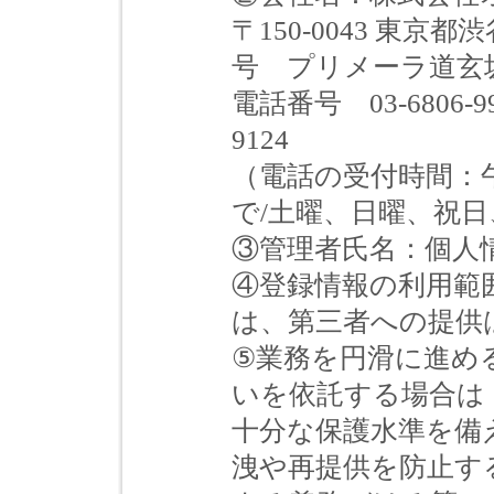
〒150-0043 東
号 プリメーラ道玄
電話番号 03-6806-9
9124
（電話の受付時間：
で/土曜、日曜、祝
③管理者氏名：個人
④登録情報の利用範
は、第三者への提供
⑤業務を円滑に進め
いを依託する場合は
十分な保護水準を備
洩や再提供を防止す