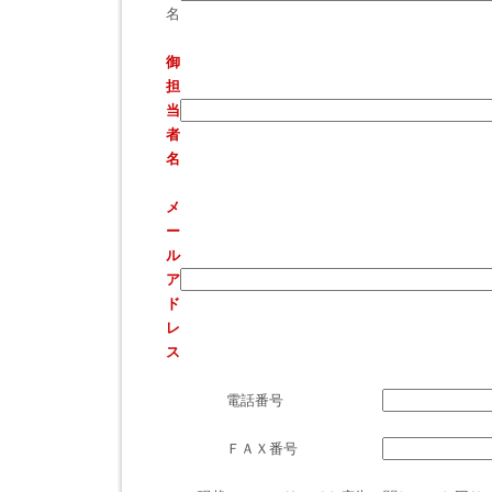
名
御
担
当
者
名
メ
ー
ル
ア
ド
レ
ス
電話番号
ＦＡＸ番号