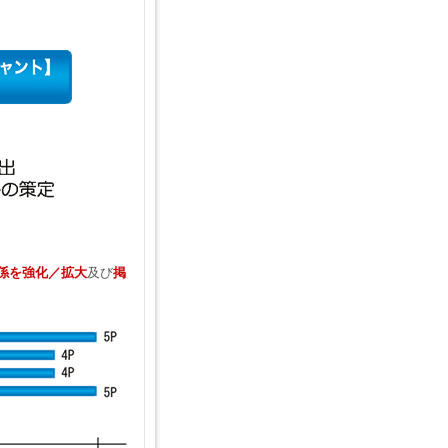
係を強化／拡大
及び
掲