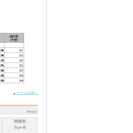
▲ページTOPへ
「間接型」
Type-B