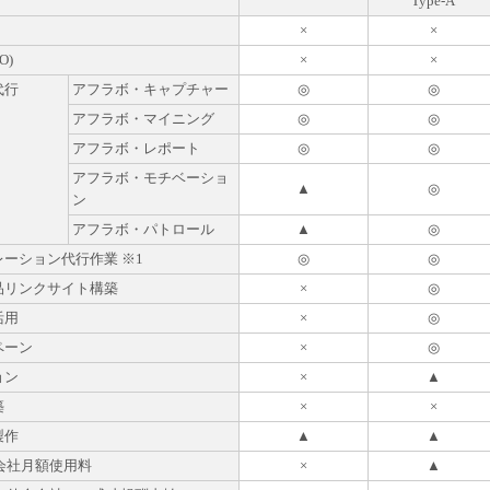
Type-A
×
×
O)
×
×
代行
アフラボ・キャプチャー
◎
◎
アフラボ・マイニング
◎
◎
アフラボ・レポート
◎
◎
アフラボ・モチベーショ
▲
◎
ン
アフラボ・パトロール
▲
◎
ーション代行作業 ※1
◎
◎
品リンクサイト構築
×
◎
活用
×
◎
ペーン
×
◎
ョン
×
▲
築
×
×
製作
▲
▲
会社月額使用料
×
▲