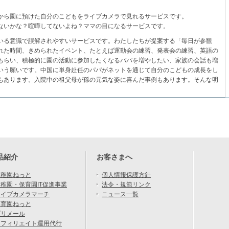
から園に預けた自分のこどもをライブカメラで見れるサービスです。
ないかな？喧嘩してないよね？ママの目になるサービスです。
いる意識で誤解されやすいサービスです。わたしたちが提案する「毎日が参観
れた時間、きめられたイベント、たとえば運動会の練習、発表会の練習、英語の
もらい、積極的に園の活動に参加したくなるパパを増やしたい、家族の会話も増
いう願いです。中国に単身赴任のパパがネットを通じて自分のこどもの成長をし
もあります。入院中の祖父母が孫の元気な姿に喜んだ事例もあります。そんな明
品紹介
お客さまへ
幼稚園ねっと
個人情報保護方針
稚園・保育園IT促進事業
法令・規範リンク
ライブカメラマーチ
ニュース一覧
保育園ねっと
プリメール
アフィリエイト運用代行