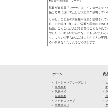
■毎日が参観日『マーチ』
毎日が参観日『マーチ』は、インターネット
預ける時に泣いてたけど大丈夫？熱出してい
しかし、こどもの肖像権や職員が監視されて
日」の意味は、忙しいご両親が園側のきめら
勉強、こんなにがんばる自分のこどもを見て
やしたい、明るい社会になってもらいたいと
り、つらい仕事もがんばることができた事例
るい社会をわたしたちは応援します。
ホーム
商
オーシャンブリーズとは
会社概要
幼
代表挨拶
組織概要
アクセスマップ
事業サマリ